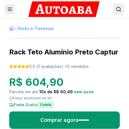
Racks e Travessas
1
/
2
Inicio
Rack Teto Alumínio Preto Captur
5.0
(
2
avaliações
)
|
+
5
vendidos
R$ 604,90
Parcele em ate
10
x
de R$ 60,49
sem juros
Preço atualizado
há 4d
Frete Gratis
Coleta
Comprar agora