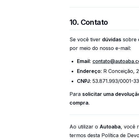
10. Contato
Se você tiver
dúvidas
sobre e
por meio do nosso e-mail:
Email
:
contato@autoaba.c
Endereço
: R Conceição, 
CNPJ
: 53.871.993/0001-3
Para
solicitar uma devoluç
compra
.
Ao utilizar o
Autoaba
, você 
termos desta Política de De