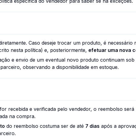
olítica específica do vendedor para saber se há exceções.
iretamente. Caso deseje trocar um produto, é necessário 
ito nesta política) e, posteriormente,
efetuar uma nova 
ação e envio de um eventual novo produto continuam sob 
arceiro, observando a disponibilidade em estoque.
for recebida e verificada pelo vendedor, o reembolso ser
zada na compra.
to
do reembolso costuma ser de até
7 dias
após a aprovaç
rceiro.