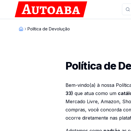
Política de Devolução
Inicio
Política de D
Bem-vindo(a) à nossa Políti
33)
que atua como um
catál
Mercado Livre, Amazon, Shope
compras, você concorda com 
ocorre diretamente nas plata
Adotamos como
padrão
as s