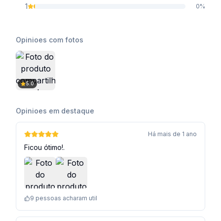
1
0
%
Opinioes com fotos
5.0
Opinioes em destaque
Há mais de 1 ano
Ficou ótimo!.
9
pessoas acharam util