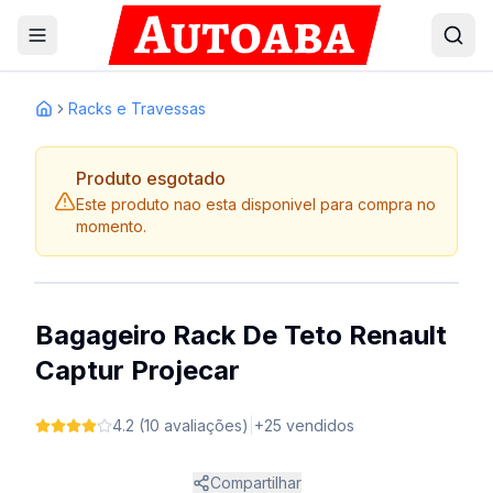
Racks e Travessas
Inicio
Produto esgotado
Este produto nao esta disponivel para compra no
momento.
1
/
3
Bagageiro Rack De Teto Renault
Captur Projecar
4.2
(
10
avaliações
)
|
+
25
vendidos
Compartilhar