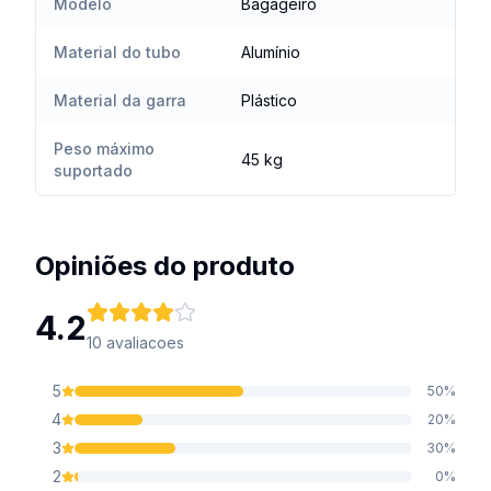
Modelo
Bagageiro
Material do tubo
Alumínio
Material da garra
Plástico
Peso máximo
45 kg
suportado
Opiniões do produto
4.2
10
avaliacoes
5
50
%
4
20
%
3
30
%
2
0
%