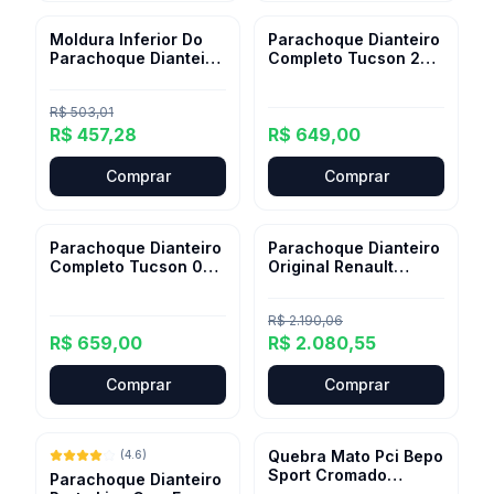
Moldura Inferior Do
Parachoque Dianteiro
-
9
%
Parachoque Dianteiro
Completo Tucson 2011
Ford Ecosport
2012 2013 2014 015
R$ 503,01
R$ 457,28
R$ 649,00
Comprar
Comprar
Parachoque Dianteiro
Parachoque Dianteiro
-
5
%
Completo Tucson 006
Original Renault
2007 2008 2009
Duster 2012 A 2019
2010
R$ 2.190,06
R$ 659,00
R$ 2.080,55
Comprar
Comprar
Quebra Mato Pci Bepo
(
4.6
)
Sport Cromado
Parachoque Dianteiro
Amarok 2017 2018