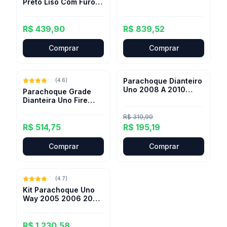
Preto Liso Com Furo
2019
Duster 2012 A 2015
R$ 439,90
R$ 839,52
Comprar
Comprar
Parachoque Dianteiro
(
4.6
)
-
39
%
Uno 2008 A 2010
Parachoque Grade
Texturizado Cinza
Dianteira Uno Fire
2004 2005 2006
2008
R$ 319,99
R$ 514,75
R$ 195,19
Comprar
Comprar
(
4.7
)
Kit Parachoque Uno
Way 2005 2006 2007
2008 2009 2010 2011
12
R$ 1.230,58